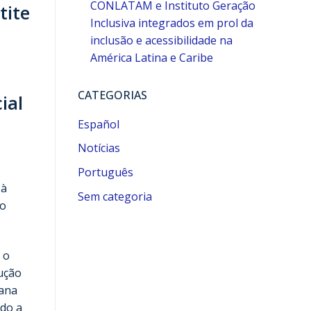
CONLATAM e Instituto Geração
tite
Inclusiva integrados em prol da
inclusão e acessibilidade na
América Latina e Caribe
CATEGORIAS
ial
Español
Notícias
Português
 à
Sem categoria
 o
 o
ução
mana
ado a