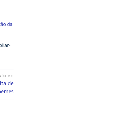
ção da
liar-
RÓXIMO
lta de
 memes