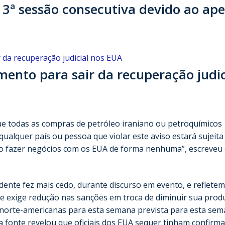
ª sessão consecutiva devido ao ape
mento para sair da recuperação judic
ue todas as compras de petróleo iraniano ou petroquímicos
ualquer país ou pessoa que violar este aviso estará sujeita
ão fazer negócios com os EUA de forma nenhuma”, escreveu
dente fez mais cedo, durante discurso em evento, e refletem
ue exige redução nas sanções em troca de diminuir sua prod
e norte-americanas para esta semana prevista para esta se
a fonte revelou que oficiais dos EUA sequer tinham confirm