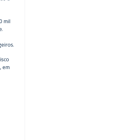
0 mil
e.
eiros.
isco
A, em