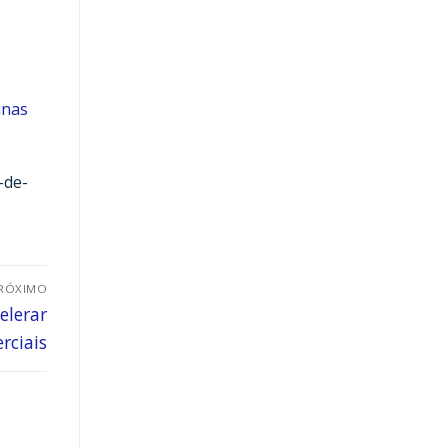
inas
-de-
RÓXIMO
elerar
rciais