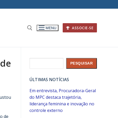
ASSOCIE-SE
MENU
 de
Pesquisar
PESQUISAR
ÚLTIMAS NOTÍCIAS
Em entrevista, Procuradora-Geral
sustou
do MPC destaca trajetória,
liderança feminina e inovação no
controle externo
to de