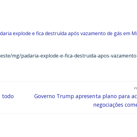
daria explode e fica destruída após vazamento de gás em M
udeste/mg/padaria-explode-e-fica-destruida-apos-vazamento
P
a todo
Governo Trump apresenta plano para ac
negociações come