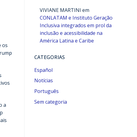
VIVIANE MARTINI
em
CONLATAM e Instituto Geração
Inclusiva integrados em prol da
inclusão e acessibilidade na
América Latina e Caribe
e os
 Trump
CATEGORIAS
Español
s
Notícias
tivos
Português
Sem categoria
o a
mp
ais