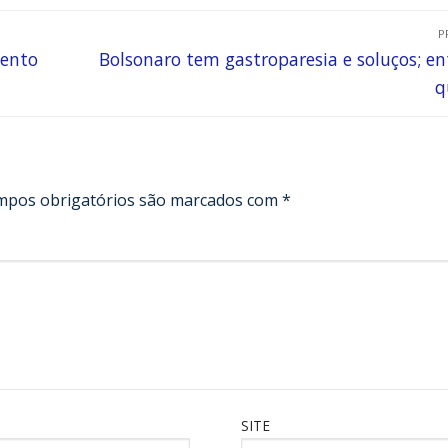
P
mento
Bolsonaro tem gastroparesia e soluços; e
q
mpos obrigatórios são marcados com
*
SITE