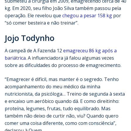
submeteu à cirurgia em 2009, emagrecendo cerca de 40
kg. Em 2020, seu filho João Silva também passou pela
operação. Ele revelou que
chegou a pesar 158 kg
por
“só comer besteira e não treinar”.
Jojo Todynho
A campeã de A Fazenda 12
emagreceu 86 kg após a
bariátrica
. A influenciadora já falou algumas vezes
sobre as dificuldades do processo de emagrecimento.
“Emagrecer é difícil, mas manter é o segredo. Tenho
acompanhamento do meu médico da minha
nutricionista, da psicóloga… Treino de segunda à sexta
e encaixo um aeróbico quando dá. E como direitinho:
proteína, legumes, frutas, tudo equilibrado. Mas
também não deixo de curtir não, viu? Quando quero
comer uma coisa diferente, como com consciência”,
declarou à Quem.