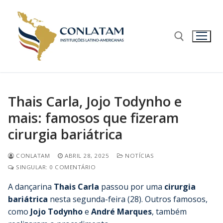
Thais Carla, Jojo Todynho e
mais: famosos que fizeram
cirurgia bariátrica
CONLATAM
ABRIL 28, 2025
NOTÍCIAS
SINGULAR: 0 COMENTÁRIO
A dançarina
Thais Carla
passou por uma
cirurgia
bariátrica
nesta segunda-feira (28). Outros famosos,
como
Jojo Todynho
e
André Marques
, também