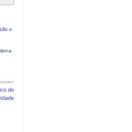
usão a
deira-
RÓXIMO
ico de
ridade