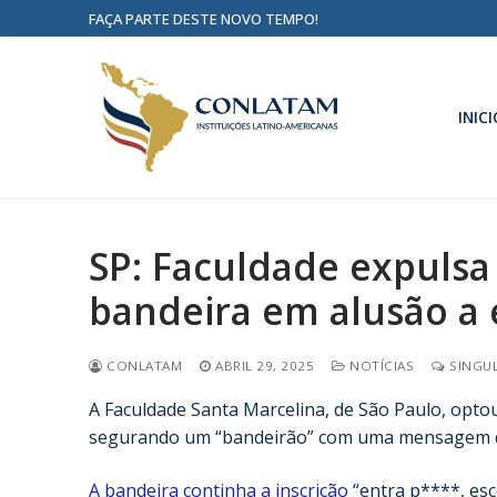
FAÇA PARTE DESTE NOVO TEMPO!
INICI
SP: Faculdade expulsa
bandeira em alusão a 
CONLATAM
ABRIL 29, 2025
NOTÍCIAS
SINGUL
A Faculdade Santa Marcelina, de São Paulo, opto
segurando um “bandeirão” com uma mensagem de
A bandeira continha a inscrição
“entra p****, esc