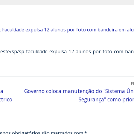
: Faculdade expulsa 12 alunos por foto com bandeira em al
udeste/sp/sp-faculdade-expulsa-12-alunos-por-foto-com-ban
P
ha
Governo coloca manutenção do “Sistema Ún
trico
Segurança” como prio
mpos obrigatórios são marcados com
*