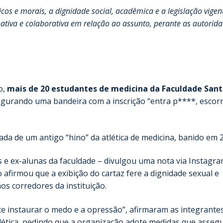
os e morais, a dignidade social, acadêmica e a legislação vigent
ativa e colaborativa em relação ao assunto, perante as autorid
o,
mais de 20 estudantes de medicina da Faculdade San
egurando uma bandeira com a inscrição “entra p****, escor
rada de um antigo “hino” da atlética de medicina, banido em 
 e ex-alunas da faculdade – divulgou uma nota via Instagr
afirmou que a exibição do cartaz fere a dignidade sexual e
s corredores da instituição.
te instaurar o medo e a opressão”, afirmaram as integrantes
tica, pedindo que a organização adote medidas que asseg