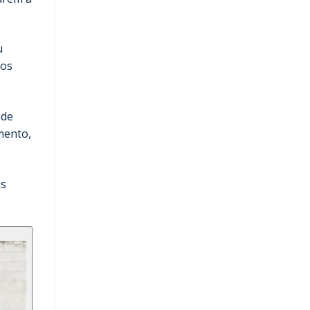
u
aos
ade
mento,
as