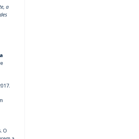
e, a
ades
ta
re
2017.
am
. O
urem a