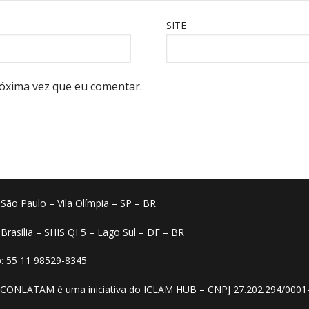
SITE
óxima vez que eu comentar.
o São Paulo – Vila Olímpia – SP – BR
 Brasília – SHIS QI 5 – Lago Sul – DF – BR
: 55 11 98529-8345
 CONLATAM é uma iniciativa do ICLAM HUB – CNPJ 27.202.294/0001