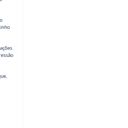
ão
minho
iações
pressão
que,