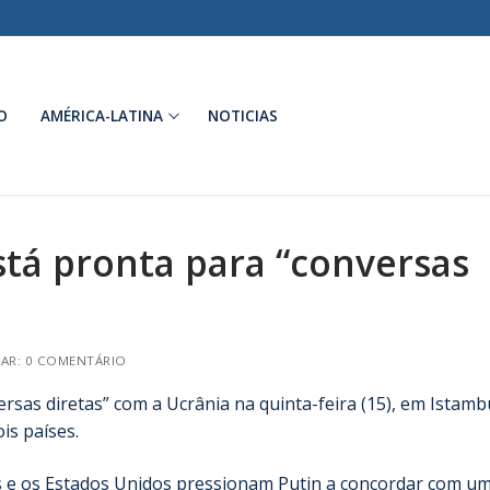
O
AMÉRICA-LATINA
NOTICIAS
stá pronta para “conversas
AR: 0 COMENTÁRIO
rsas diretas” com a Ucrânia na quinta-feira (15), em Istamb
is países.
us e os Estados Unidos pressionam Putin a concordar com u