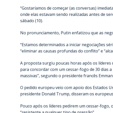
“Gostaríamos de começar (as conversas) imediata
onde elas estavam sendo realizadas antes de ser
sábado (10).
No pronunciamento, Putin enfatizou que as nego
“Estamos determinados a iniciar negociações séri
“eliminar as causas profundas do conflito” e “al
A proposta surgiu poucas horas após os líderes 
para concordar com um cessar-fogo de 30 dias a p
massivas”, segundo o presidente francês Emmanu
O pedido europeu veio com apoio dos Estados Uni
presidente Donald Trump, disseram os europeus
Pouco após os líderes pedirem um cessar-fogo, o
“resistente a qualquer tipo de pressão”.