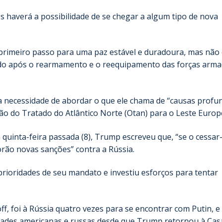
 haverá a possibilidade de se chegar a algum tipo de nova
primeiro passo para uma paz estável e duradoura, mas não
ado após o rearmamento e o reequipamento das forças arm
a necessidade de abordar o que ele chama de “causas profu
o do Tratado do Atlântico Norte (Otan) para o Leste Europ
 quinta-feira passada (8), Trump escreveu que, “se o cessar
orão novas sanções” contra a Rússia.
rioridades de seu mandato e investiu esforços para tentar
f, foi à Rússia quatro vezes para se encontrar com Putin, 
ridades americanas e russas desde que Trump retornou à Cas