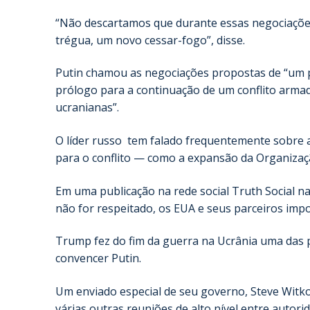
“Não descartamos que durante essas negociações
trégua, um novo cessar-fogo”, disse.
Putin chamou as negociações propostas de “um 
prólogo para a continuação de um conflito arm
ucranianas”.
O líder russo tem falado frequentemente sobre 
para o conflito — como a expansão da Organizaçã
Em uma publicação na rede social Truth Social na
não for respeitado, os EUA e seus parceiros imp
Trump fez do fim da guerra na Ucrânia uma das p
convencer Putin.
Um enviado especial de seu governo, Steve Witkof
várias outras reuniões de alto nível entre auto