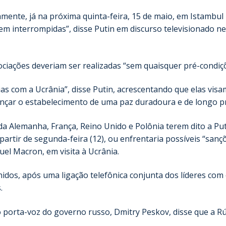
mente, já na próxima quinta-feira, 15 de maio, em Istambul
em interrompidas”, disse Putin em discurso televisionado ne
ciações deveriam ser realizadas “sem quaisquer pré-condiçõ
as com a Ucrânia”, disse Putin, acrescentando que elas visa
cançar o estabelecimento de uma paz duradoura e de longo p
da Alemanha, França, Reino Unido e Polônia terem dito a Pu
artir de segunda-feira (12), ou enfrentaria possíveis “sanç
el Macron, em visita à Ucrânia.
dos, após uma ligação telefônica conjunta dos líderes com
.
 porta-voz do governo russo, Dmitry Peskov, disse que a Rú