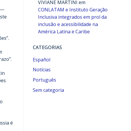
VIVIANE MARTINI
em
 —
CONLATAM e Instituto Geração
ste
Inclusiva integrados em prol da
inclusão e acessibilidade na
América Latina e Caribe
es”.
CATEGORIAS
m
razo”.
Español
Notícias
tin
Português
ões
Sem categoria
 o
ssia é