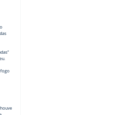
 o
adas
ndas”
eu.
-fogo
e houve
a