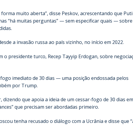
 forma muito aberta”, disse Peskov, acrescentando que Put
 mas “há muitas perguntas” — sem especificar quais — sobre
didas.
sde a invasão russa ao país vizinho, no início em 2022.
com o presidente turco, Recep Tayyip Erdogan, sobre negocia
r-fogo imediato de 30 dias — uma posição endossada pelos
ambém por Trump.
, dizendo que apoia a ideia de um cessar-fogo de 30 dias e
uances” que precisam ser abordadas primeiro.
cou tenha recusado o diálogo com a Ucrânia e disse que “