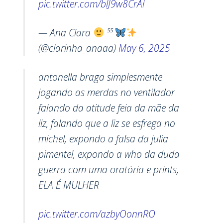
pic.twitter.com/blJ9w8CrAl
— Ana Clara
⁵⁵
(@clarinha_anaaa)
May 6, 2025
antonella braga simplesmente
jogando as merdas no ventilador
falando da atitude feia da mãe da
liz, falando que a liz se esfrega no
michel, expondo a falsa da julia
pimentel, expondo a who da duda
guerra com uma oratória e prints,
ELA É MULHER
pic.twitter.com/azbyOonnRO