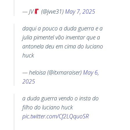
— JV
(@jvve31)
May 7, 2025
daqui a pouco a duda guerra e a
julia pimentel vão inventar que a
antonela deu em cima do luciano
huck
— heloisa (@itxmaraiser)
May 6,
2025
a duda guerra vendo o insta do
filho do luciano huck
pic.twitter.com/Cf2LQquoSR