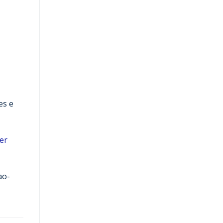
es e
er
ao-