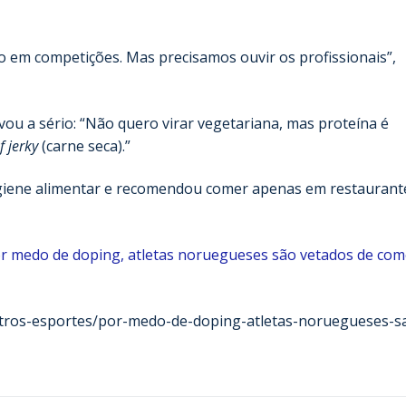
o em competições. Mas precisamos ouvir os profissionais”,
vou a sério: “Não quero virar vegetariana, mas proteína é
 jerky
(carne seca).”
igiene alimentar e recomendou comer apenas em restaurant
r medo de doping, atletas noruegueses são vetados de com
outros-esportes/por-medo-de-doping-atletas-noruegueses-s