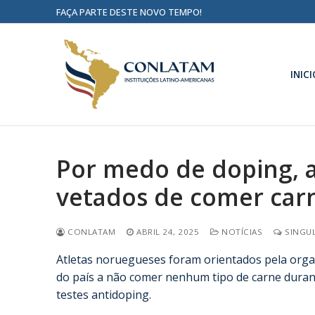
FAÇA PARTE DESTE NOVO TEMPO!
INICI
Por medo de doping, 
vetados de comer car
CONLATAM
ABRIL 24, 2025
NOTÍCIAS
SINGUL
Atletas noruegueses foram orientados pela orga
do país a não comer nenhum tipo de carne durant
testes antidoping.