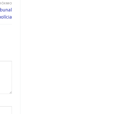
RÓXIMO
ibunal
olícia