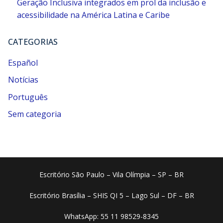
Geração Inclusiva integrados em prol da inclusão e
acessibilidade na América Latina e Caribe
CATEGORIAS
Español
Notícias
Português
Sem categoria
Escritório São Paulo – Vila Olímpia – SP – BR
Escritório Brasília – SHIS QI 5 – Lago Sul – DF – BR
WhatsApp: 55 11 98529-8345