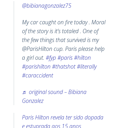
@bibianagonzalez75
My car caught on fire today . Moral
of the story is it’s totaled . One of
the few things that survived is my
@ParisHilton cup. Paris please help
a girl out.
#fyp
#paris
#hilton
#parishilton
#thatshot
#literally
#caraccident
♬ original sound – Bibiana
Gonzalez
Paris Hilton revela ter sido dopada
e estuprada aos 15 anos