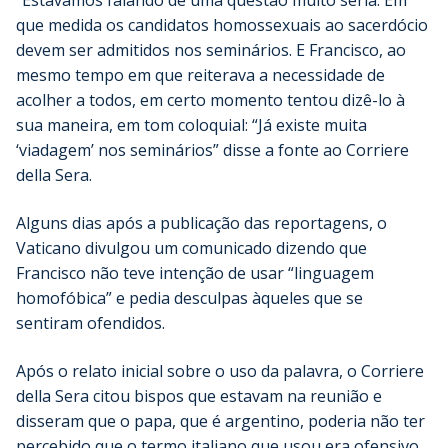
“Estávamos falando de uma questão muito séria. Em
que medida os candidatos homossexuais ao sacerdócio
devem ser admitidos nos seminários. E Francisco, ao
mesmo tempo em que reiterava a necessidade de
acolher a todos, em certo momento tentou dizê-lo à
sua maneira, em tom coloquial: “Já existe muita
‘viadagem’ nos seminários” disse a fonte ao Corriere
della Sera.
Alguns dias após a publicação das reportagens, o
Vaticano divulgou um comunicado dizendo que
Francisco não teve intenção de usar “linguagem
homofóbica” e pedia desculpas àqueles que se
sentiram ofendidos.
Após o relato inicial sobre o uso da palavra, o Corriere
della Sera citou bispos que estavam na reunião e
disseram que o papa, que é argentino, poderia não ter
percebido que o termo italiano que usou era ofensivo.