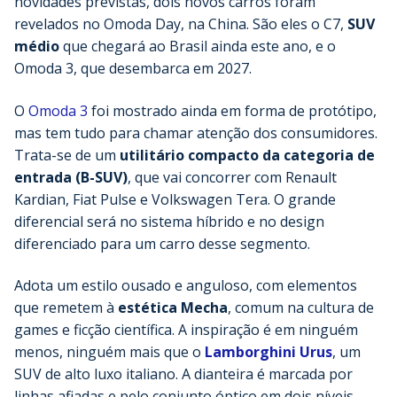
novidades previstas, dois novos carros foram
revelados no Omoda Day, na China. São eles o C7,
SUV
médio
que chegará ao Brasil ainda este ano, e o
Omoda 3, que desembarca em 2027.
O
Omoda 3
foi mostrado ainda em forma de protótipo,
mas tem tudo para chamar atenção dos consumidores.
Trata-se de um
utilitário compacto da categoria de
entrada (B-SUV)
, que vai concorrer com Renault
Kardian, Fiat Pulse e Volkswagen Tera. O grande
diferencial será no sistema híbrido e no design
diferenciado para um carro desse segmento.
Adota um estilo ousado e anguloso, com elementos
que remetem à
estética Mecha
, comum na cultura de
games e ficção científica. A inspiração é em ninguém
menos, ninguém mais que o
Lamborghini Urus
, um
SUV de alto luxo italiano. A dianteira é marcada por
linhas afiadas e pelo conjunto óptico em dois níveis,