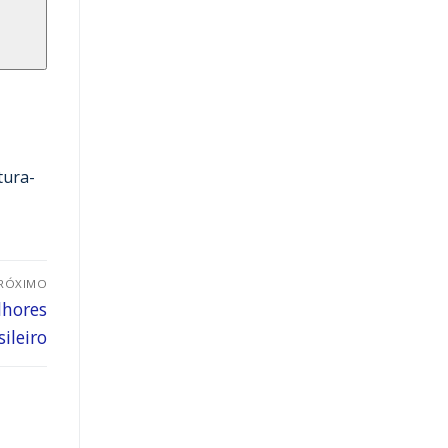
tura-
RÓXIMO
lhores
ileiro