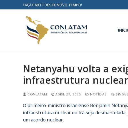
FAÇA PARTE DESTE NOVO TEMPO!
INICI
Netanyahu volta a ex
infraestrutura nuclear
CONLATAM
ABRIL 27, 2025
NOTÍCIAS
SINGUL
O primeiro-ministro israelense Benjamin Netanya
infraestrutura nuclear do Irã seja desmantelad
um acordo nuclear.