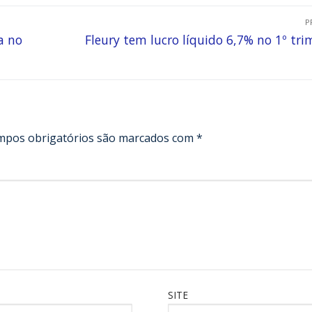
P
a no
Fleury tem lucro líquido 6,7% no 1º tri
mpos obrigatórios são marcados com
*
SITE