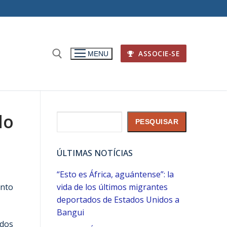
ASSOCIE-SE
MENU
lo
Pesquisar
PESQUISAR
ÚLTIMAS NOTÍCIAS
“Esto es África, aguántense”: la
ento
vida de los últimos migrantes
deportados de Estados Unidos a
Bangui
 dos