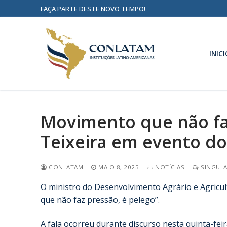
FAÇA PARTE DESTE NOVO TEMPO!
INICI
Movimento que não faz
Teixeira em evento d
CONLATAM
MAIO 8, 2025
NOTÍCIAS
SINGULA
O ministro do Desenvolvimento Agrário e Agricult
que não faz pressão, é pelego”.
A fala ocorreu durante discurso nesta quinta-fei