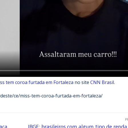
ss tem coroa furtada em Fortaleza
no site
CNN Brasil
.
rdeste/ce/miss-tem-coroa-furtada-em-fortaleza/
P
aça
IBGE: brasileiros com algum tipo de rend