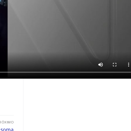
RÓXIMO
a soma