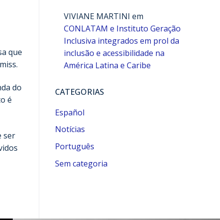
VIVIANE MARTINI
em
CONLATAM e Instituto Geração
Inclusiva integrados em prol da
sa que
inclusão e acessibilidade na
miss.
América Latina e Caribe
nda do
CATEGORIAS
to é
Español
Notícias
e ser
Português
vidos
Sem categoria