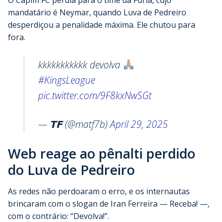
mandatário é Neymar, quando Luva de Pedreiro
desperdiçou a penalidade máxima. Ele chutou para
fora.
kkkkkkkkkkk devolva
#KingsLeague
pic.twitter.com/9F8kxNwSGt
— 𝗧𝗙 (@matf7b)
April 29, 2025
Web reage ao pênalti perdido
do Luva de Pedreiro
As redes não perdoaram o erro, e os internautas
brincaram com o slogan de Iran Ferreira — Receba! —,
com o contrário: “Devolva!”.