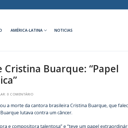
O
AMÉRICA-LATINA
NOTICIAS
 Cristina Buarque: “Papel
ica”
AR: 0 COMENTÁRIO
tou a morte da cantora brasileira Cristina Buarque, que fale
 Buarque lutava contra um câncer.
ora e compositora talentosa” e “teve um papel extraordinár