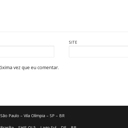
SITE
óxima vez que eu comentar.
o São Paulo – Vila Olímpia – SP – BR
 Brasília – SHIS QI 5 – Lago Sul – DF – BR