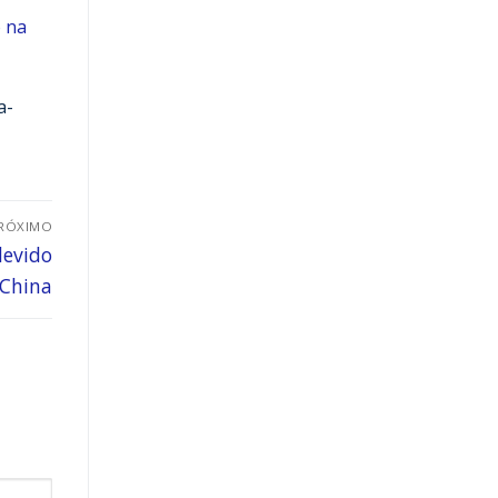
o na
a-
RÓXIMO
devido
 China