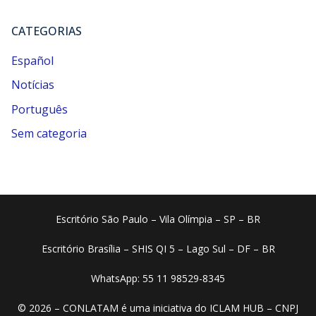
CATEGORIAS
Español
Notícias
Português
Sem categoria
Escritório São Paulo – Vila Olímpia – SP – BR
Escritório Brasília – SHIS QI 5 – Lago Sul – DF – BR
WhatsApp: 55 11 98529-8345
© 2026 – CONLATAM é uma iniciativa do ICLAM HUB – CNPJ