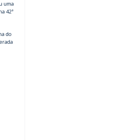
ou uma
na 42ª
ma do
derada