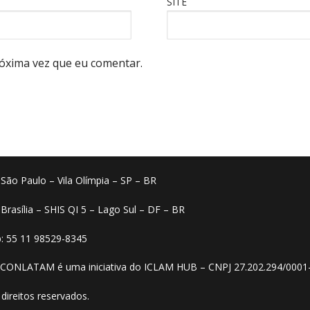
SITE
óxima vez que eu comentar.
o São Paulo – Vila Olímpia – SP – BR
 Brasília – SHIS QI 5 – Lago Sul – DF – BR
: 55 11 98529-8345
 CONLATAM é uma iniciativa do ICLAM HUB – CNPJ 27.202.294/0001
direitos reservados.​