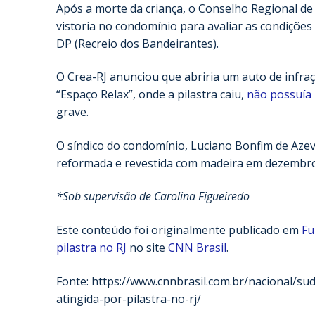
Após a morte da criança, o Conselho Regional de
vistoria no condomínio para avaliar as condições 
DP (Recreio dos Bandeirantes).
O Crea-RJ anunciou que abriria um auto de infra
“Espaço Relax”, onde a pilastra caiu,
não possuía 
grave.
O síndico do condomínio, Luciano Bonfim de Aze
reformada e revestida com madeira em dezembro
*Sob supervisão de Carolina Figueiredo
Este conteúdo foi originalmente publicado em
Fu
pilastra no RJ
no site
CNN Brasil
.
Fonte: https://www.cnnbrasil.com.br/nacional/su
atingida-por-pilastra-no-rj/