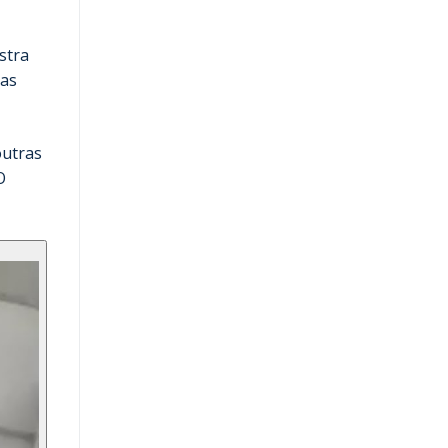
stra
das
outras
O