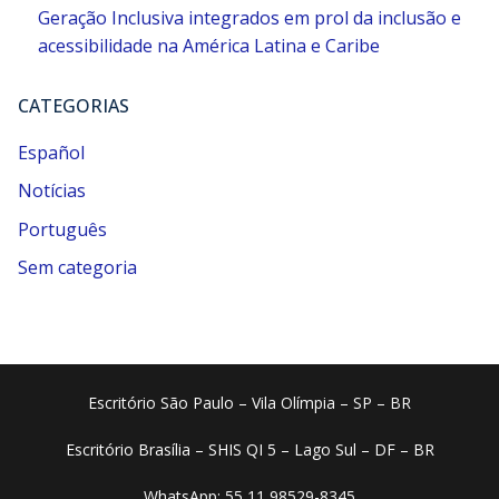
Geração Inclusiva integrados em prol da inclusão e
acessibilidade na América Latina e Caribe
CATEGORIAS
Español
Notícias
Português
Sem categoria
Escritório São Paulo – Vila Olímpia – SP – BR
Escritório Brasília – SHIS QI 5 – Lago Sul – DF – BR
WhatsApp: 55 11 98529-8345