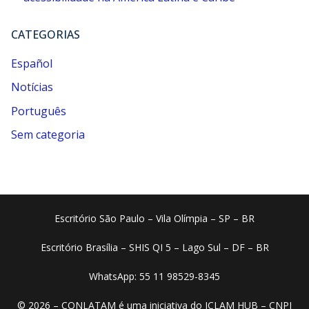
CATEGORIAS
Español
Notícias
Português
Sem categoria
Escritório São Paulo – Vila Olímpia – SP – BR
Escritório Brasília – SHIS QI 5 – Lago Sul – DF – BR
WhatsApp: 55 11 98529-8345
© 2026 – CONLATAM é uma iniciativa do ICLAM HUB – CNPJ