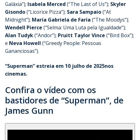
Galáxia”);
Isabela Merced
(“The Last of Us”);
Skyler
Gisondo
(“Licorice Pizza”);
Sara Sampaio
(“At
Midnight”);
María Gabriela de Faría
(“The Moodys”);
Wendell Pierce
(“Selma: Uma Luta pela Igualdade”);
Alan Tudyk
(“Andor”);
Pruitt Taylor Vince
(“Bird Box”);
e
Neva Howell
(“Greedy People: Pessoas
Gananciosas”).
“Superman” estreia em 10 julho de 2025nos
cinemas.
Confira o vídeo com os
bastidores de “Superman”, de
James Gunn