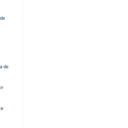
 de
a de
ir
te