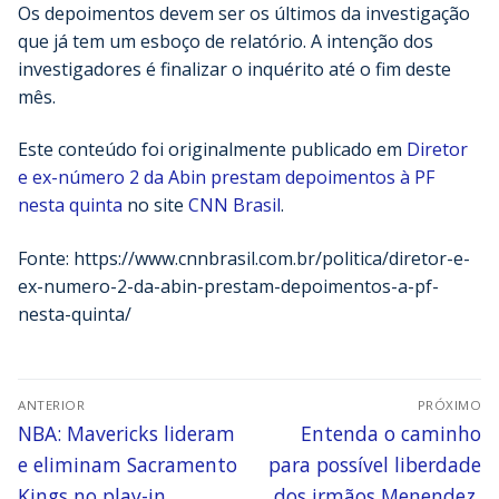
Os depoimentos devem ser os últimos da investigação
que já tem um esboço de relatório. A intenção dos
investigadores é finalizar o inquérito até o fim deste
mês.
Este conteúdo foi originalmente publicado em
Diretor
e ex-número 2 da Abin prestam depoimentos à PF
nesta quinta
no site
CNN Brasil
.
Fonte: https://www.cnnbrasil.com.br/politica/diretor-e-
ex-numero-2-da-abin-prestam-depoimentos-a-pf-
nesta-quinta/
ANTERIOR
PRÓXIMO
NBA: Mavericks lideram
Entenda o caminho
e eliminam Sacramento
para possível liberdade
Kings no play-in
dos irmãos Menendez,