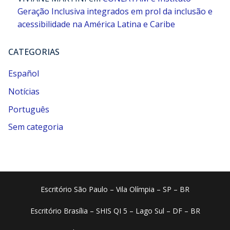
Geração Inclusiva integrados em prol da inclusão e
acessibilidade na América Latina e Caribe
CATEGORIAS
Español
Notícias
Português
Sem categoria
Escritório São Paulo – Vila Olímpia – SP – BR
Escritório Brasília – SHIS QI 5 – Lago Sul – DF – BR