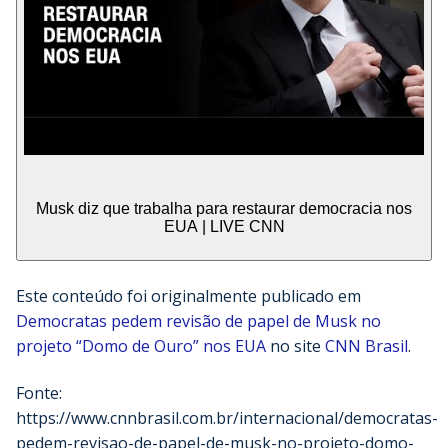
Musk diz que trabalha para restaurar democracia nos
EUA | LIVE CNN
Este conteúdo foi originalmente publicado em
Democratas pedem revisão de papel de Musk no
projeto “Domo de Ouro” nos EUA
no site
CNN Brasil
.
Fonte:
https://www.cnnbrasil.com.br/internacional/democratas-
pedem-revisao-de-papel-de-musk-no-projeto-domo-