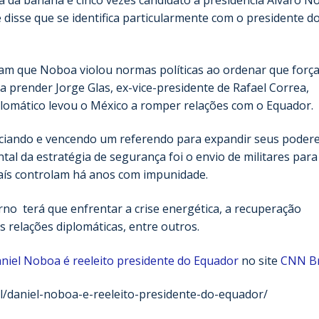
a da banana e cinco vezes candidato à presidência Álvaro N
disse que se identifica particularmente com o presidente d
mam que Noboa violou normas políticas ao ordenar que força
prender Jorge Glas, ex-vice-presidente de Rafael Correa,
plomático levou o México a romper relações com o Equador.
niciando e vencendo um referendo para expandir seus poder
l da estratégia de segurança foi o envio de militares para
aís controlam há anos com impunidade.
no terá que enfrentar a crise energética, a recuperação
 relações diplomáticas, entre outros.
niel Noboa é reeleito presidente do Equador
no site
CNN Br
al/daniel-noboa-e-reeleito-presidente-do-equador/