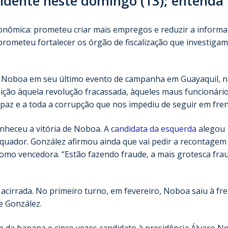
idente neste domingo (13); entenda
nômica: prometeu criar mais empregos e reduzir a informal
prometeu fortalecer os órgão de fiscalização que investiga
e Noboa em seu último evento de campanha em Guayaquil, n
lição àquela revolução fracassada, àqueles maus funcionári
paz e a toda a corrupção que nos impediu de seguir em fren
nheceu a vitória de Noboa. A
candidata da esquerda
alegou
 Equador. González afirmou ainda que vai pedir a recontagem
mo vencedora. “Estão fazendo fraude, a mais grotesca frau
cirrada. No primeiro turno, em fevereiro, Noboa saiu à fr
e González.