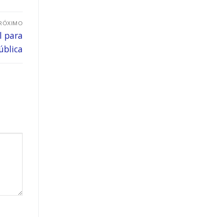
RÓXIMO
l para
ública