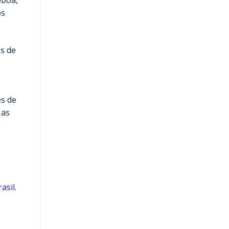
oboa,
os
s de
es de
 as
asil
.