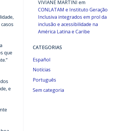
VIVIANE MARTINI
em
CONLATAM e Instituto Geração
idade,
Inclusiva integrados em prol da
m casos
inclusão e acessibilidade na
América Latina e Caribe
a
CATEGORIAS
os que
Español
te.”
Notícias
Português
 dos
de, e
Sem categoria
ente