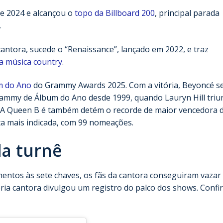
de 2024 e alcançou o
topo da Billboard 200
, principal parada
.
cantora, sucede o “Renaissance”, lançado em 2022, e traz
a música country
.
m do Ano
do Grammy Awards 2025. Com a vitória, Beyoncé s
rammy de Álbum do Ano desde 1999, quando Lauryn Hill triu
. A Queen B é também detém o recorde de maior vencedora 
sta mais indicada, com 99 nomeações.
da turnê
entos às sete chaves, os fãs da cantora conseguiram vazar
ria cantora divulgou um registro do palco dos shows. Confi