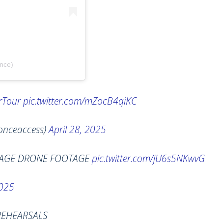
nce)
rTour
pic.twitter.com/mZocB4qiKC
onceaccess)
April 28, 2025
TAGE DRONE FOOTAGE
pic.twitter.com/jU6s5NKwvG
2025
REHEARSALS