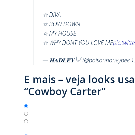
☆ DIVA
☆ BOW DOWN
☆ MY HOUSE
☆ WHY DONT YOU LOVE ME
pic.twit
— 𝐇𝐀𝐃𝐋𝐄𝐘𓄋 (@poisonhoneybee_)
E mais – veja looks us
“Cowboy Carter”