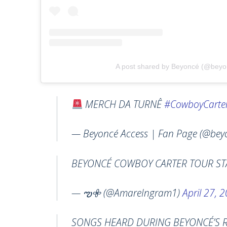
A post shared by Beyoncé (@beyo
MERCH DA TURNÊ
#CowboyCarte
— Beyoncé Access | Fan Page (@bey
BEYONCÉ COWBOY CARTER TOUR S
— ఌ𖧷 (@AmareIngram1)
April 27, 
SONGS HEARD DURING BEYONCÉ’S 