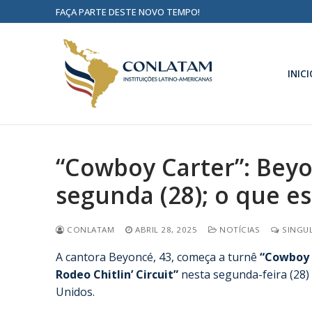
FAÇA PARTE DESTE NOVO TEMPO!
INICI
“Cowboy Carter”: Bey
segunda (28); o que e
CONLATAM
ABRIL 28, 2025
NOTÍCIAS
SINGUL
A cantora Beyoncé, 43, começa a turnê
“Cowboy 
Rodeo Chitlin’ Circuit”
nesta segunda-feira (28)
Unidos.