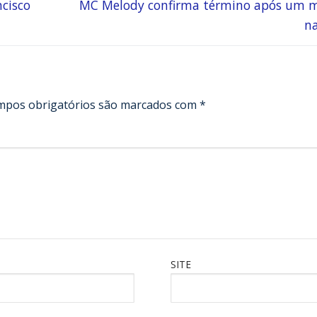
ncisco
MC Melody confirma término após um 
n
mpos obrigatórios são marcados com
*
SITE