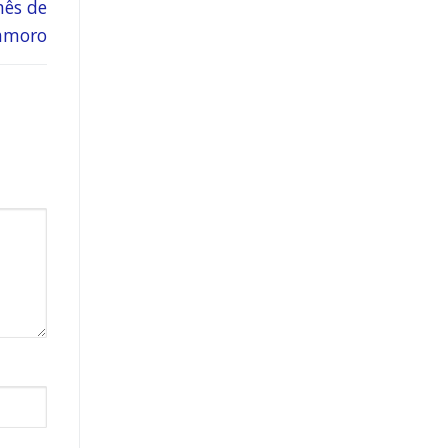
mês de
amoro