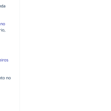
nda
 no
io,
eiros
nto no