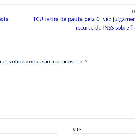
P
está
TCU retira de pauta pela 6ª vez julgame
recurso do INSS sobre f
mpos obrigatórios são marcados com
*
SITE