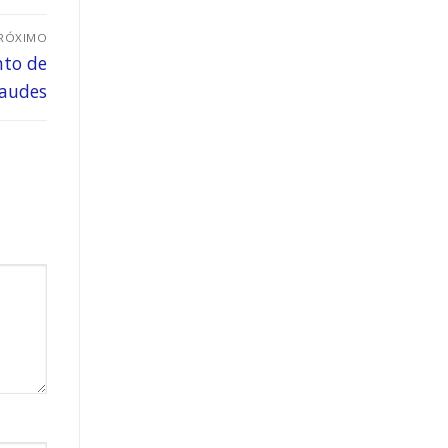
RÓXIMO
nto de
raudes