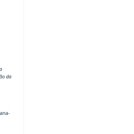
a
são da
mana-