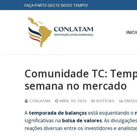
FAÇA PARTE DESTE NOVO TEMPO!
INICI
Comunidade TC: Temp
semana no mercado
CONLATAM
ABRIL 30, 2025
NOTÍCIAS
SINGUL
A
temporada de balanços
está esquentando o
significativas na
bolsa de valores
. As divulgaçõ
reações diversas entre os investidores e analistas