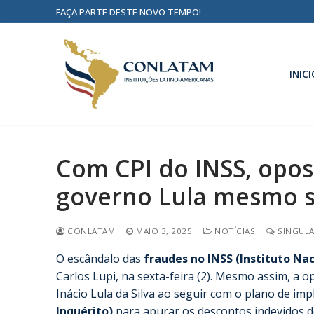
FAÇA PARTE DESTE NOVO TEMPO!
INICI
Com CPI do INSS, opo
governo Lula mesmo 
CONLATAM
MAIO 3, 2025
NOTÍCIAS
SINGULA
O escândalo das
fraudes no INSS (Instituto Nac
Carlos Lupi, na sexta-feira (2). Mesmo assim, a
Inácio Lula da Silva ao seguir com o plano de i
Inquérito)
para apurar os descontos indevidos d