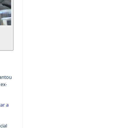
vantou
 ex-
ar a
cial