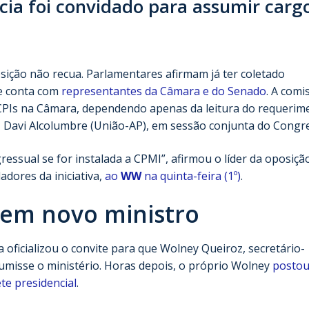
cia foi convidado para assumir carg
sição não recua. Parlamentares afirmam já ter coletado
ue conta com
representantes da Câmara e do Senado
. A comi
de CPIs na Câmara, dependendo apenas da leitura do requerim
, Davi Alcolumbre (União-AP), em sessão conjunta do Congr
essual se for instalada a CPMI”, afirmou o líder da oposiçã
dores da iniciativa,
ao
WW
na quinta-feira (1º)
.
 em novo ministro
 oficializou o convite para que Wolney Queiroz, secretário-
sumisse o ministério. Horas depois, o próprio Wolney
posto
te presidencial
.