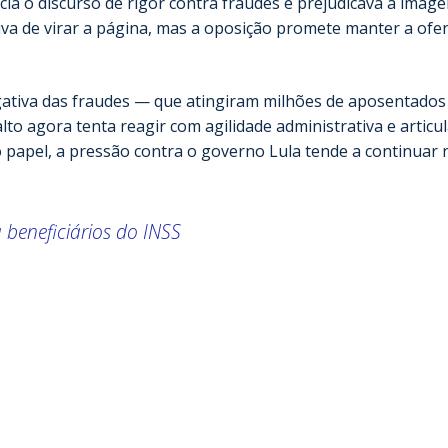
ia o discurso de rigor contra fraudes e prejudicava a imag
tiva de virar a página, mas a oposição promete manter a ofe
gativa das fraudes — que atingiram milhões de aposentados
to agora tenta reagir com agilidade administrativa e articu
 papel, a pressão contra o governo Lula tende a continuar 
 beneficiários do INSS