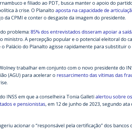
rnambuco e filiado ao PDT, busca manter o apoio do partid
ítica à crise. O Planalto
aposta na capacidade de articulaç
ço da CPMI e conter o desgaste da imagem do presidente.
o do problema:
85% dos entrevistados disseram apoiar a saíd
o ministro. A percepção popular e o potencial eleitoral do c
o Palácio do Planalto agisse rapidamente para substituir o
 a Wolney trabalhar em conjunto com o novo presidente do IN
nião (AGU) para acelerar o
ressarcimento das vítimas das fra
ise.
do INSS em que a conselheira Tonia Galleti
alertou sobre o
tados e pensionistas
, em 12 de junho de 2023, segundo ata
eriu acionar o “responsável pela certificação” dos bancos 