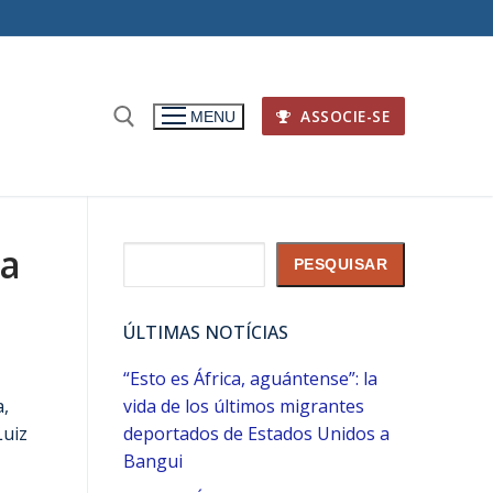
ASSOCIE-SE
MENU
ra
Pesquisar
PESQUISAR
ÚLTIMAS NOTÍCIAS
“Esto es África, aguántense”: la
a,
vida de los últimos migrantes
Luiz
deportados de Estados Unidos a
Bangui