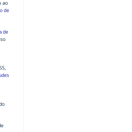
o ao
ão de
a de
aso
SS,
udes
s
 do
de