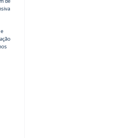
em de
nsiva
 e
lação
nos