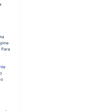
a
lma
opina
. Para
nte
so
 o