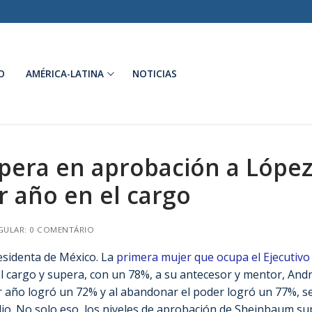
O
AMÉRICA-LATINA
NOTICIAS
pera en aprobación a Lópe
r año en el cargo
GULAR: 0 COMENTÁRIO
esidenta de México. La
primera mujer que ocupa el Ejecutivo
l cargo y supera, con un 78%, a su antecesor y mentor, And
 año logró un 72% y al abandonar el poder logró un 77%, 
adio. No solo eso, los niveles de aprobación de Sheinbaum s