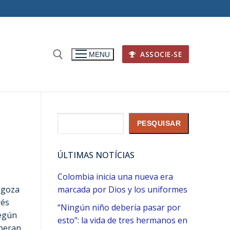
ASSOCIE-SE
MENU
z
Pesquisar
PESQUISAR
ÚLTIMAS NOTÍCIAS
Colombia inicia una nueva era
goza
marcada por Dios y los uniformes
rés
“Ningún niño debería pasar por
según
esto”: la vida de tres hermanos en
uperan