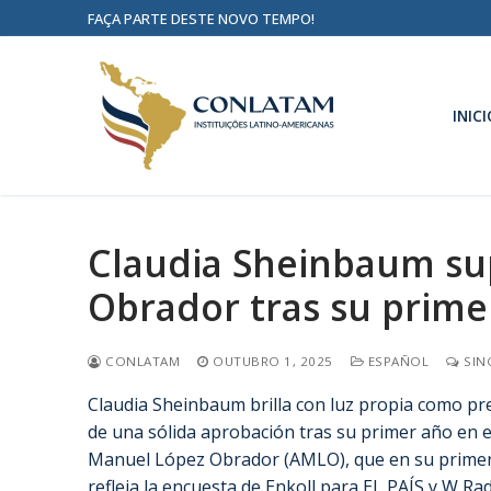
FAÇA PARTE DESTE NOVO TEMPO!
INICI
Claudia Sheinbaum su
Obrador tras su prime
CONLATAM
OUTUBRO 1, 2025
ESPAÑOL
SIN
Claudia Sheinbaum brilla con luz propia como pr
de una sólida aprobación tras su primer año en e
Manuel López Obrador (AMLO), que en su primer
refleja la encuesta de Enkoll para EL PAÍS y W R