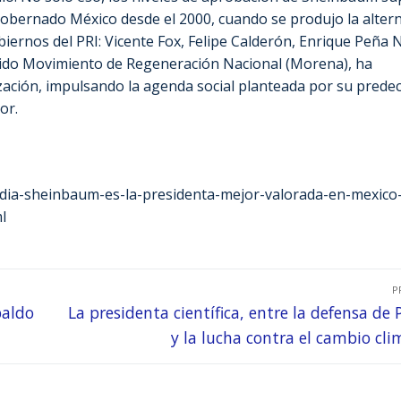
gobernado México desde el 2000, cuando se produjo la alter
iernos del PRI: Vicente Fox, Felipe Calderón, Enrique Peña N
rtido Movimiento de Regeneración Nacional (Morena), ha
zación, impulsando la agenda social planteada por su prede
or.
audia-sheinbaum-es-la-presidenta-mejor-valorada-en-mexico
l
P
paldo
La presidenta científica, entre la defensa de
y la lucha contra el cambio cli