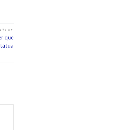
RÓXIMO
er que
státua