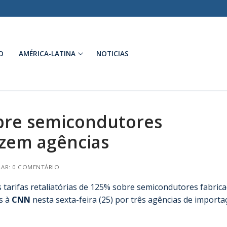
O
AMÉRICA-LATINA
NOTICIAS
obre semicondutores
izem agências
AR: 0 COMENTÁRIO
tarifas retaliatórias de 125% sobre semicondutores fabric
s à
CNN
nesta sexta-feira (25) por três agências de import