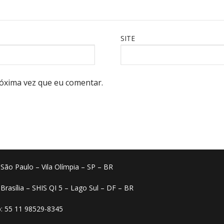
SITE
óxima vez que eu comentar.
o São Paulo – Vila Olímpia – SP – BR
 Brasília – SHIS QI 5 – Lago Sul – DF – BR
: 55 11 98529-8345