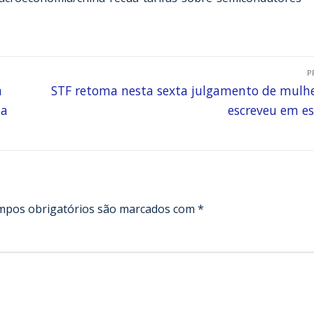
P
a
STF retoma nesta sexta julgamento de mulh
la
escreveu em e
mpos obrigatórios são marcados com
*