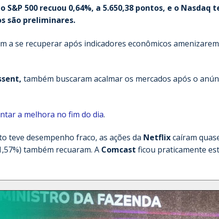
 o S&P 500 recuou 0,64%, a 5.650,38 pontos, e o Nasdaq t
s são preliminares.
ram a se recuperar após indicadores econômicos amenizarem
ssent,
também buscaram acalmar os mercados após o anún
entar a melhora no fim do dia
.
nto teve desempenho fraco, as ações da
Netflix
caíram quas
1,57%) também recuaram. A
Comcast
ficou praticamente es