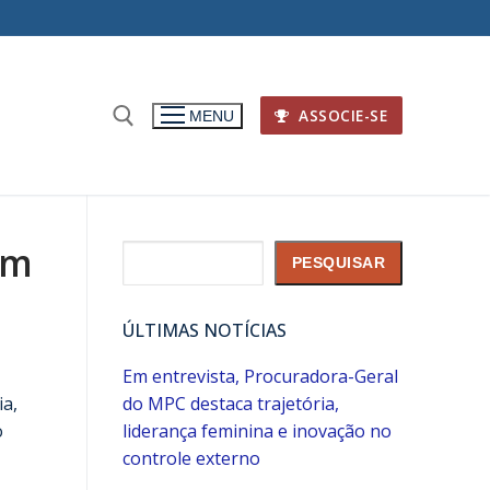
ASSOCIE-SE
MENU
om
Pesquisar
PESQUISAR
ÚLTIMAS NOTÍCIAS
Em entrevista, Procuradora-Geral
ia,
do MPC destaca trajetória,
o
liderança feminina e inovação no
controle externo