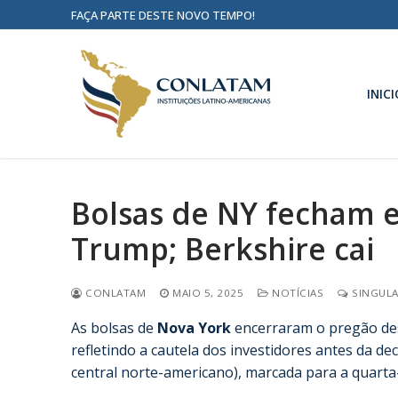
FAÇA PARTE DESTE NOVO TEMPO!
INICI
Bolsas de NY fecham 
Trump; Berkshire cai
CONLATAM
MAIO 5, 2025
NOTÍCIAS
SINGULA
As bolsas de
Nova York
encerraram o pregão dest
refletindo a cautela dos investidores antes da de
central norte-americano), marcada para a quarta-f