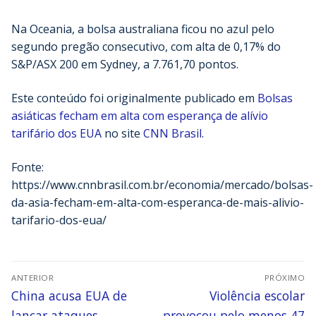
Na Oceania, a bolsa australiana ficou no azul pelo
segundo pregão consecutivo, com alta de 0,17% do
S&P/ASX 200 em Sydney, a 7.761,70 pontos.
Este conteúdo foi originalmente publicado em
Bolsas
asiáticas fecham em alta com esperança de alívio
tarifário dos EUA
no site
CNN Brasil
.
Fonte:
https://www.cnnbrasil.com.br/economia/mercado/bolsas-
da-asia-fecham-em-alta-com-esperanca-de-mais-alivio-
tarifario-dos-eua/
ANTERIOR
PRÓXIMO
China acusa EUA de
Violência escolar
lançar ataques
provocou pelo menos 47