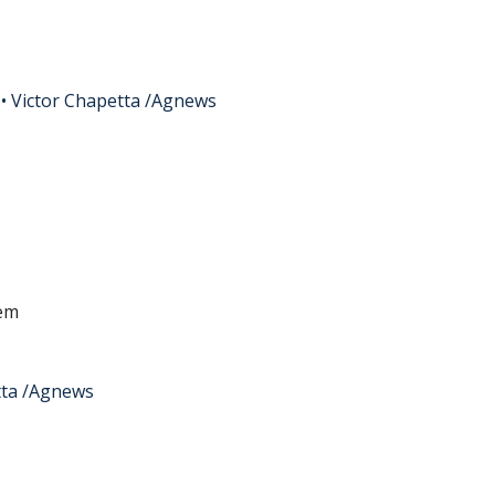
 •
Victor Chapetta /Agnews
em
tta /Agnews