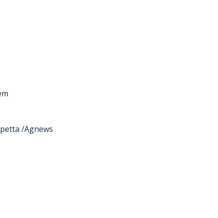
em
apetta /Agnews