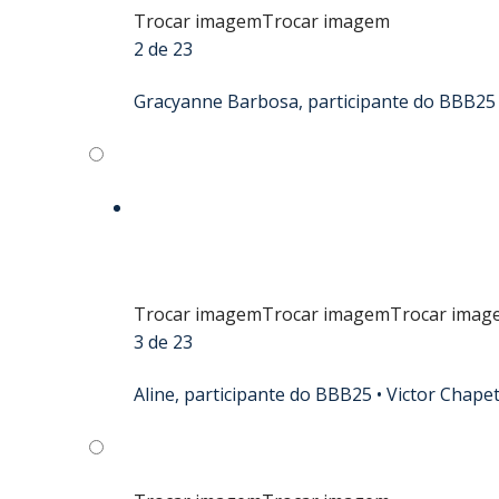
Trocar imagem
Trocar imagem
2 de 23
Gracyanne Barbosa, participante do BBB25
Trocar imagem
Trocar imagem
Trocar imag
3 de 23
Aline, participante do BBB25 •
Victor Chape