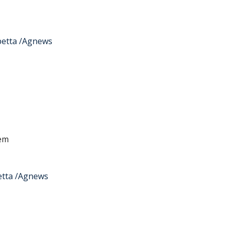
petta /Agnews
em
etta /Agnews