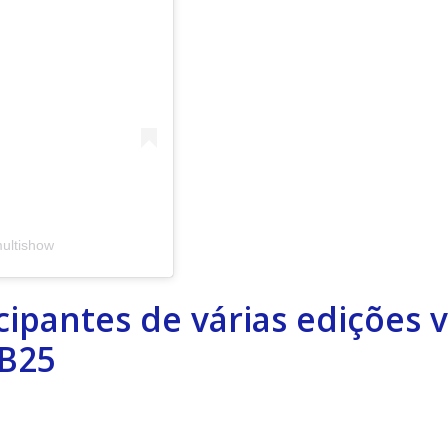
ultishow
cipantes de várias edições 
BB25