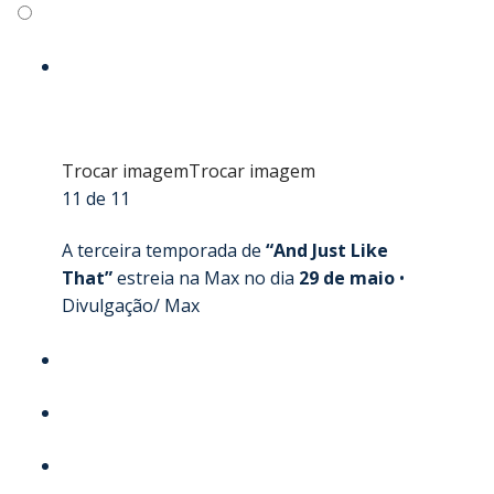
Trocar imagem
Trocar imagem
11 de 11
A terceira temporada de
“And Just Like
That”
estreia na Max no dia
29 de maio
•
Divulgação/ Max