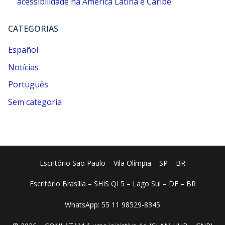
acessibilidade na América Latina e Caribe
CATEGORIAS
Español
Notícias
Português
Sem categoria
Escritório São Paulo – Vila Olímpia – SP – BR
Escritório Brasília – SHIS QI 5 – Lago Sul – DF – BR
WhatsApp: 55 11 98529-8345